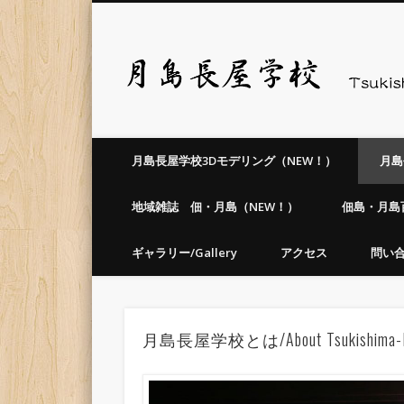
Facebook
Vimeo
月島長屋学校は芝浦工業大学の地域連携施設の一つで、201
月島長屋学校3Dモデリング（NEW！）
月島長
地域雑誌 佃・月島（NEW！）
佃島・月島百景/
ギャラリー/Gallery
アクセス
問い
月島長屋学校とは/About Tsukishima-Na