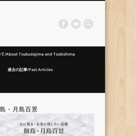
ma-Nagaya-School
づけられています。
out Tsukudajima and Tsukishima
過去の記事/Past Articles
島・月島百景