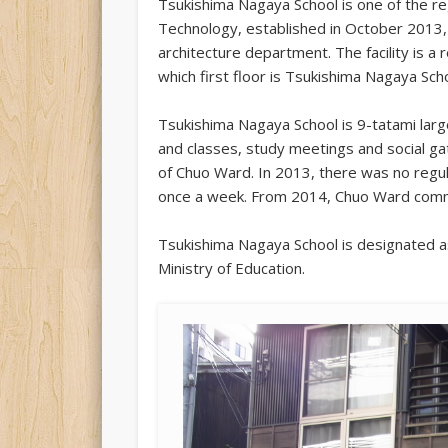
Tsukishima Nagaya School is one of the regi
Technology, established in October 2013,
architecture department. The facility is a
which first floor is Tsukishima Nagaya Scho
Tsukishima Nagaya School is 9-tatami lar
and classes, study meetings and social gat
of Chuo Ward. In 2013, there was no regul
once a week. From 2014, Chuo Ward comm
Tsukishima Nagaya School is designated as
Ministry of Education.