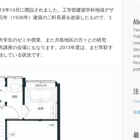
13年10月に開設されました。工学部建築学科地域デザ
年（1926年）建築の二軒長屋を改築したもので、１
Ab
。
Tsu
Tok
大学生のゼミや授業、また月島地区の方々との研究
row
講座の会場にもなります。2013年度は、まだ常駐す
Str
校している状況です。
ent
Res
pot
注
Tsu
月島
最