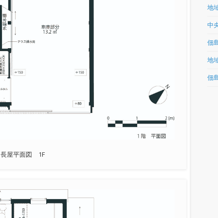
地
中
佃島
地
佃
長屋平面図 1F