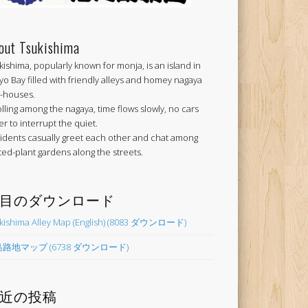
out Tsukishima
kishima, popularly known for monja, is an island in
yo Bay filled with friendly alleys and homey nagaya
-houses.
olling among the nagaya, time flows slowly, no cars
er to interrupt the quiet.
idents casually greet each other and chat among
ted-plant gardens along the streets.
目のダウンロード
kishima Alley Map (English) (8083 ダウンロード)
路地マップ (6738 ダウンロード)
近の投稿