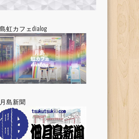
島虹カフェdialog
月島新聞