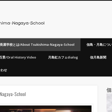
月島長屋学校 Tsukishi
3年10月に開設。文部科学省の「地（知）の拠点整備事業」のプロジェクトに位置
屋学校とは/About Tsukishima-Nagaya-School
佃島・月島について/Ab
Oral History Video
月島虹カフェdialog
佃月島新聞
合わせ
佃
gaya-School